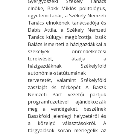
Gyergyószéki Székely Tanács
elnöke, Bakk Miklós politológus,
egyetemi tanár, a Székely Nemzeti
Tanács elnökének tanácsadója és
Dabis Attila, a Székely Nemzeti
Tanács külügyi megbízottja. Izsák
Balázs ismerteti a házigazdákkal a
székelyek önrendelkezési
törekvését, átadja a
házigazdáknak Székelyföld
autonómia-statútumának
tervezetét, valamint Székelyföld
zászlaját és térképét. A Baszk
Nemzeti Párt vezetői pártjuk
programfüzetével ajándékozzák
meg a vendégeket, beszélnek
Baszkföld jelenlegi helyzetéről és
a közelgő választásokról. A
tárgyalások során mérlegelik az