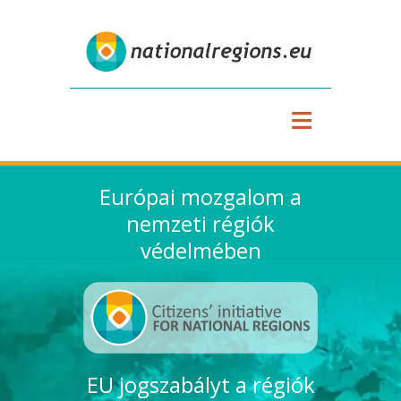
≡
Európai mozgalom a
nemzeti régiók
védelmében
EU jogszabályt a régiók