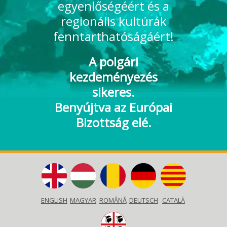
egyenlőségéért és a
regionális kultúrák
fenntarthatóságáért!
A polgári
kezdeményezés
sikeres.
Benyújtva az Európai
Bizottság elé.
ENGLISH
MAGYAR
ROMÂNĂ
DEUTSCH
CATALÀ