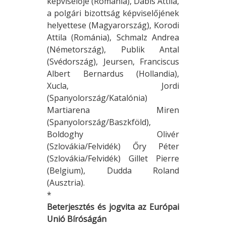
képviselője (Románia), Dabis Attila,
a polgári bizottság képviselőjének
helyettese (Magyarország), Korodi
Attila (Románia), Schmalz Andrea
(Németország), Publik Antal
(Svédország), Jeursen, Franciscus
Albert Bernardus (Hollandia),
Xucla, Jordi
(Spanyolország/Katalónia)
Martiarena Miren
(Spanyolország/Baszkföld),
Boldoghy Olivér
(Szlovákia/Felvidék) Őry Péter
(Szlovákia/Felvidék) Gillet Pierre
(Belgium), Dudda Roland
(Ausztria).
*
Beterjesztés és jogvita az Európai
Unió Bíróságán