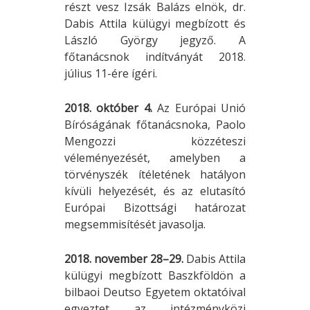
részt vesz Izsák Balázs elnök, dr.
Dabis Attila külügyi megbízott és
László György jegyző. A
főtanácsnok indítványát 2018.
július 11-ére ígéri.
2018. október 4.
Az Európai Unió
Bíróságának főtanácsnoka, Paolo
Mengozzi közzéteszi
véleményezését, amelyben a
törvényszék ítéletének hatályon
kívüli helyezését, és az elutasító
Európai Bizottsági határozat
megsemmisítését javasolja.
2018. november 28–29.
Dabis Attila
külügyi megbízott Baszkföldön a
bilbaoi Deutso Egyetem oktatóival
egyeztet az intézményközi