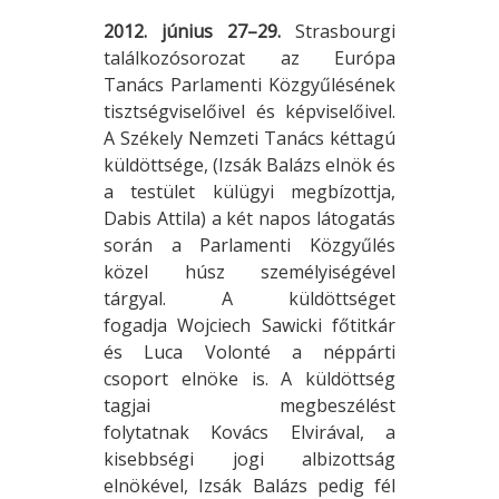
2012. június 27–29.
Strasbourgi
találkozósorozat az Európa
Tanács Parlamenti Közgyűlésének
tisztségviselőivel és képviselőivel.
A Székely Nemzeti Tanács kéttagú
küldöttsége, (Izsák Balázs elnök és
a testület külügyi megbízottja,
Dabis Attila) a két napos látogatás
során a Parlamenti Közgyűlés
közel húsz személyiségével
tárgyal. A küldöttséget
fogadja Wojciech Sawicki főtitkár
és Luca Volonté a néppárti
csoport elnöke is. A küldöttség
tagjai megbeszélést
folytatnak Kovács Elvirával, a
kisebbségi jogi albizottság
elnökével, Izsák Balázs pedig fél