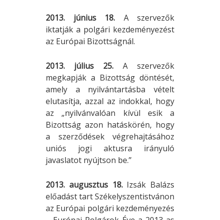
2013. június 18.
A szervezők
iktatják a polgári kezdeményezést
az Európai Bizottságnál.
2013. július 25.
A szervezők
megkapják a Bizottság döntését,
amely a nyilvántartásba vételt
elutasítja, azzal az indokkal, hogy
az „nyilvánvalóan kívül esik a
Bizottság azon hatáskörén, hogy
a szerződések végrehajtásához
uniós jogi aktusra irányuló
javaslatot nyújtson be.”
2013. augusztus 18.
Izsák Balázs
előadást tart Székelyszentistvánon
az Európai polgári kezdeményezés
– Európai Polgárok Éve a 2013-as