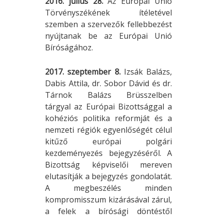
2016. július 28.
Az Európai Unió
Törvényszékének ítéletével
szemben a szervezők fellebbezést
nyújtanak be az Európai Unió
Bíróságához.
2017. szeptember 8.
Izsák Balázs,
Dabis Attila, dr. Sobor Dávid és dr.
Tárnok Balázs Brüsszelben
tárgyal az Európai Bizottsággal a
kohéziós politika reformját és a
nemzeti régiók egyenlőségét célul
kitűző európai polgári
kezdeményezés bejegyzéséről. A
Bizottság képviselői mereven
elutasítják a bejegyzés gondolatát.
A megbeszélés minden
kompromisszum kizárásával zárul,
a felek a bírósági döntéstől