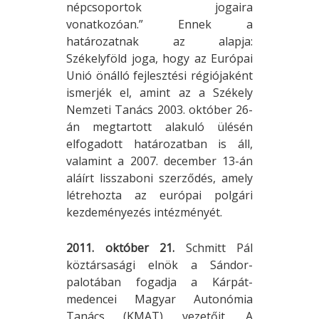
népcsoportok jogaira
vonatkozóan.” Ennek a
határozatnak az alapja:
Székelyföld joga, hogy az Európai
Unió önálló fejlesztési régiójaként
ismerjék el, amint az a Székely
Nemzeti Tanács 2003. október 26-
án megtartott alakuló ülésén
elfogadott határozatban is áll,
valamint a 2007. december 13-án
aláírt lisszaboni szerződés, amely
létrehozta az európai polgári
kezdeményezés intézményét.
2011. október 21.
Schmitt Pál
köztársasági elnök a Sándor-
palotában fogadja a Kárpát-
medencei Magyar Autonómia
Tanács (KMAT) vezetőit. A