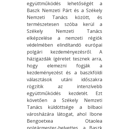
együttműködés lehetőségét a
Baszk Nemzeti Párt és a Székely
Nemzeti Tanács között, és
természetesen szóba kerül a
Székely Nemzeti Tanács
elképzelése a nemzeti régiók
védelmében elindítandó európai
polgári kezdeményezésről. A
házigazdák ígéretet tesznek arra,
hogy elemezni fogják a
kezdeményezést és a baszkföldi
választások utáni időszakra
rögzítik az intenzívebb
együttműködés kezdetét. Ezt
követően a Székely Nemzeti
Tanács küldöttsége a bilbaoi
városházára látogat, ahol Ibone
Bengoetxea Otaolea
polgármester-helyettes, a Baszk