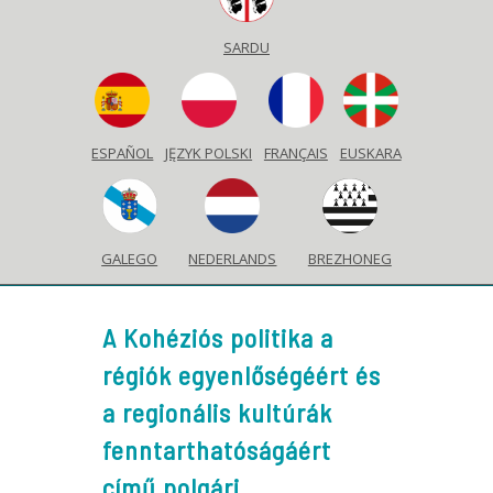
SARDU
ESPAÑOL
JĘZYK POLSKI
FRANÇAIS
EUSKARA
GALEGO
NEDERLANDS
BREZHONEG
A Kohéziós politika a
régiók egyenlőségéért és
a regionális kultúrák
fenntarthatóságáért
című polgári