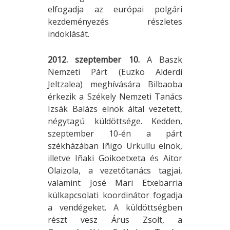
elfogadja az európai polgári
kezdeményezés részletes
indoklását.
2012. szeptember 10.
A Baszk
Nemzeti Párt (Euzko Alderdi
Jeltzalea) meghívására Bilbaoba
érkezik a Székely Nemzeti Tanács
Izsák Balázs elnök által vezetett,
négytagú küldöttsége. Kedden,
szeptember 10-én a párt
székházában Iñigo Urkullu elnök,
illetve Iñaki Goikoetxeta és Aitor
Olaizola, a vezetőtanács tagjai,
valamint José Mari Etxebarria
külkapcsolati koordinátor fogadja
a vendégeket. A küldöttségben
részt vesz Árus Zsolt, a