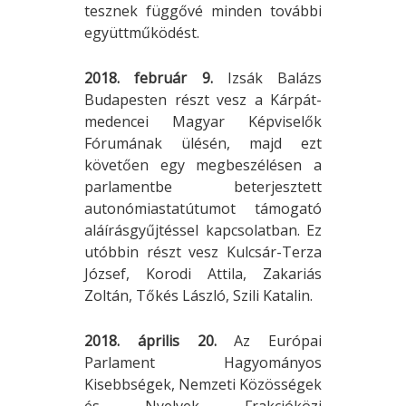
tesznek függővé minden további
együttműködést.
2018. február 9.
Izsák Balázs
Budapesten részt vesz a Kárpát-
medencei Magyar Képviselők
Fórumának ülésén, majd ezt
követően egy megbeszélésen a
parlamentbe beterjesztett
autonómiastatútumot támogató
aláírásgyűjtéssel kapcsolatban. Ez
utóbbin részt vesz Kulcsár-Terza
József, Korodi Attila, Zakariás
Zoltán, Tőkés László, Szili Katalin.
2018. április 20.
Az Európai
Parlament Hagyományos
Kisebbségek, Nemzeti Közösségek
és Nyelvek Frakcióközi