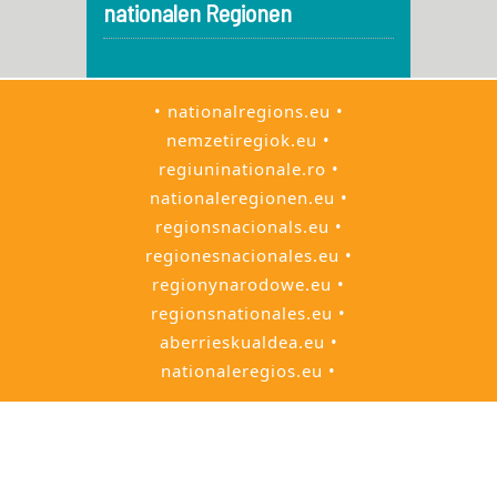
nationalen Regionen
• nationalregions.eu •
nemzetiregiok.eu •
regiuninationale.ro •
nationaleregionen.eu •
regionsnacionals.eu •
regionesnacionales.eu •
regionynarodowe.eu •
regionsnationales.eu •
aberrieskualdea.eu •
nationaleregios.eu •
• European Citizens' Initiative • Europako
Hiritarren Ekimena • Европейска
гражданска инициатива • Evropská