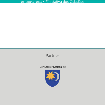
инициатива • *Iniciativa dos Cidadãos
Europeus • Iniciativa Ciudadana Europea •
Iniţiativa cetăţenească europeană •
Europeiska medborgarinitiativet •
Európska občianska iniciatíva • Evropska
državljanska pobuda • Avrupa Vatandaş
Girişimi • Menter Dinasyddion
Ewropeaidd •
Partner
Der Szekler Nationalrat