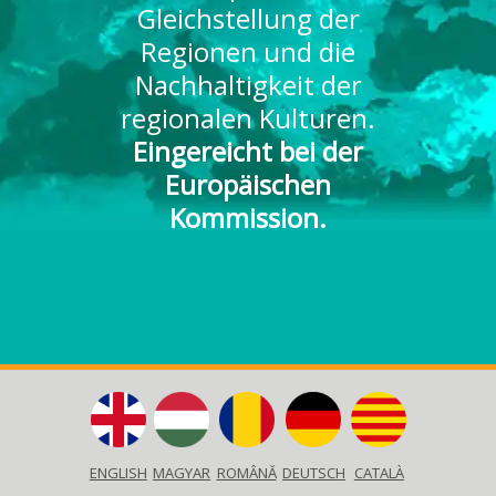
Gleichstellung der
Regionen und die
Nachhaltigkeit der
regionalen Kulturen.
Eingereicht bei der
Europäischen
Kommission.
ENGLISH
MAGYAR
ROMÂNĂ
DEUTSCH
CATALÀ