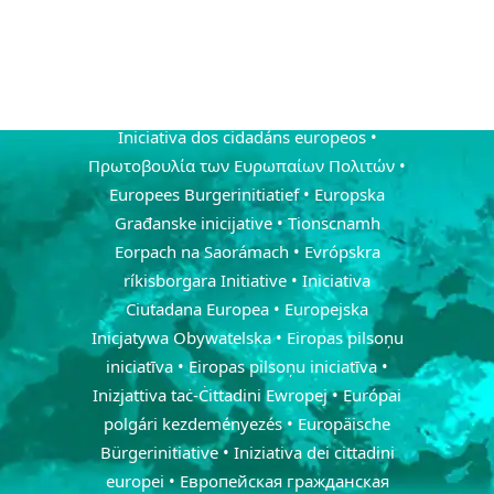
občanská iniciativa • De europæiske
borgerinitiativ • Euroopa kodanikualgatus
• Eurooppalainen kansalaisaloite •
L'initiative citoyenne européenne •
Iniciativa dos cidadáns europeos •
Πρωτοβουλία των Ευρωπαίων Πολιτών •
Europees Burgerinitiatief • Europska
Građanske inicijative • Tionscnamh
Eorpach na Saorámach • Evrópskra
ríkisborgara Initiative • Iniciativa
Ciutadana Europea • Europejska
Inicjatywa Obywatelska • Eiropas pilsoņu
iniciatīva • Eiropas pilsoņu iniciatīva •
Inizjattiva taċ-Ċittadini Ewropej • Európai
polgári kezdeményezés • Europäische
Bürgerinitiative • Iniziativa dei cittadini
europei • Европейская гражданская