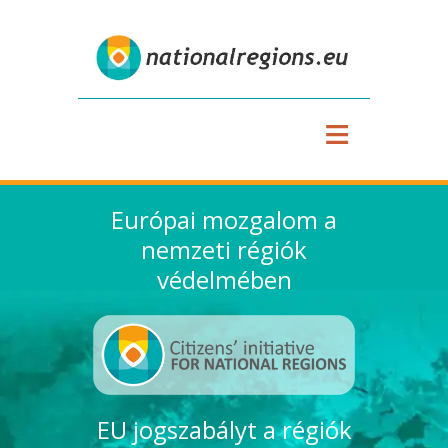
≡
Európai mozgalom a
nemzeti régiók
védelmében
EU jogszabályt a régiók