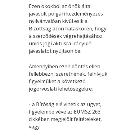
Ezen okokból az önök által
javasolt polgári kezdeményezés
nyilvánvalóan kívül esik a
Bizottság azon hatáskörén, hogy
a szerződések végrehajtásához
uniós jogi aktusra irányuló
javaslatot nyújtson be.
Amennyiben ezen döntés ellen
fellebbezni szeretnének, felhívjuk
figyelmüket a következő
jogorvoslati lehetőségekre:
- a Bíróság elé vihetik az ügyet,
figyelembe véve az EUMSZ 263.
cikkében megjelölt feltételeket,
vagy