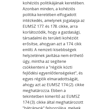
kohéziós politikájának keretében.
Azonban minden, a kohéziós
politika keretében elfogadott
intézkedés, amelynek jogalapja az
EUMSZ 177. és 178. cikke, arra
korlátozódik, hogy a gazdasági,
társadalmi és területi kohéziót
erősítse, ahogyan azt a 174. cikk
említi. A nemzeti kisebbségek
helyzetének javítása nem érthető
úgy, mintha az segítene
csökkenteni a "régiók közti
fejlődési egyenlőtlenségeket", és
egyes régiók elmaradottságát,
ahogy azt az EUMSZ 174 (2). cikke
meghatározza. Ebben a
tekintetben kimerítő az EUMSZ
174 (3). cikke által meghatározott
"hátrányok" felsorolása, melyek