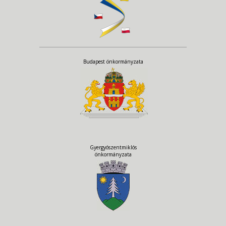
Budapest önkormányzata
Gyergyószentmiklós
önkormányzata