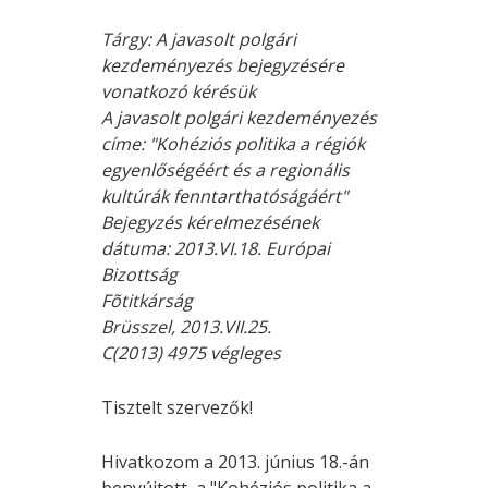
Tárgy: A javasolt polgári
kezdeményezés bejegyzésére
vonatkozó kérésük
A javasolt polgári kezdeményezés
címe: "Kohéziós politika a régiók
egyenlőségéért és a regionális
kultúrák fenntarthatóságáért"
Bejegyzés kérelmezésének
dátuma: 2013.VI.18. Európai
Bizottság
Fõtitkárság
Brüsszel, 2013.VII.25.
C(2013) 4975 végleges
Tisztelt szervezők!
Hivatkozom a 2013. június 18.-án
benyújtott, a "Kohéziós politika a