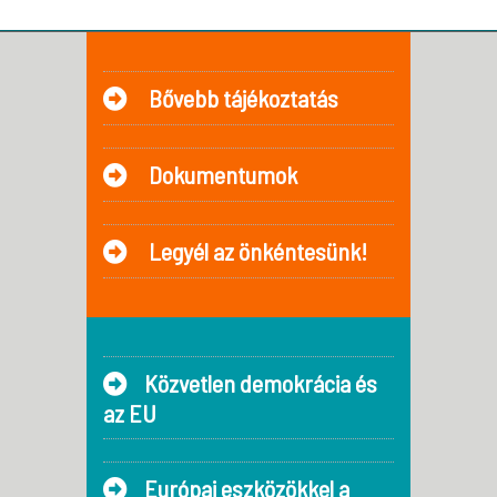
Bővebb tájékoztatás
Dokumentumok
Legyél az önkéntesünk!
Közvetlen demokrácia és
az EU
Európai eszközökkel a