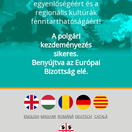
egyenlőségéért és a
regionális kultúrák
fenntarthatóságáért!
A polgári
kezdeményezés
sikeres.
Benyújtva az Európai
Bizottság elé.
ENGLISH
MAGYAR
ROMÂNĂ
DEUTSCH
CATALÀ