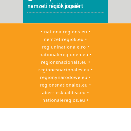
nemzeti régiók jogaiért
• nationalregions.eu •
nemzetiregiok.eu •
regiuninationale.ro •
nationaleregionen.eu •
regionsnacionals.eu •
regionesnacionales.eu •
regionynarodowe.eu •
regionsnationales.eu •
aberrieskualdea.eu •
nationaleregios.eu •
• European Citizens' Initiative • Europako
Hiritarren Ekimena • Европейска
гражданска инициатива • Evropská