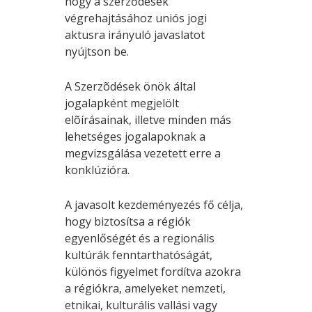
hogy a szerződések
végrehajtásához uniós jogi
aktusra irányuló javaslatot
nyújtson be.
A Szerzõdések önök által
jogalapként megjelölt
elõírásainak, illetve minden más
lehetséges jogalapoknak a
megvizsgálása vezetett erre a
konklúzióra.
A javasolt kezdeményezés fő célja,
hogy biztosítsa a régiók
egyenlőségét és a regionális
kultúrák fenntarthatóságát,
különös figyelmet fordítva azokra
a régiókra, amelyeket nemzeti,
etnikai, kulturális vallási vagy