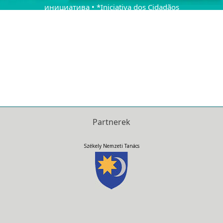
инициатива • *Iniciativa dos Cidadãos
Europeus • Iniciativa Ciudadana Europea •
Iniţiativa cetăţenească europeană •
Europeiska medborgarinitiativet •
Európska občianska iniciatíva • Evropska
državljanska pobuda • Avrupa Vatandaş
Girişimi • Menter Dinasyddion
Ewropeaidd •
Partnerek
Székely Nemzeti Tanács