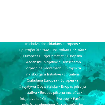
• European Citizens' Initiative • Europako
Hiritarren Ekimena • Европейска
гражданска инициатива • Evropská
občanská iniciativa • De europæiske
borgerinitiativ • Euroopa kodanikualgatus
• Eurooppalainen kansalaisaloite •
L'initiative citoyenne européenne •
Iniciativa dos cidadáns europeos •
Πρωτοβουλία των Ευρωπαίων Πολιτών •
Europees Burgerinitiatief • Europska
Građanske inicijative • Tionscnamh
Eorpach na Saorámach • Evrópskra
ríkisborgara Initiative • Iniciativa
Ciutadana Europea • Europejska
Inicjatywa Obywatelska • Eiropas pilsoņu
iniciatīva • Eiropas pilsoņu iniciatīva •
Inizjattiva taċ-Ċittadini Ewropej • Európai
polgári kezdeményezés • Europäische