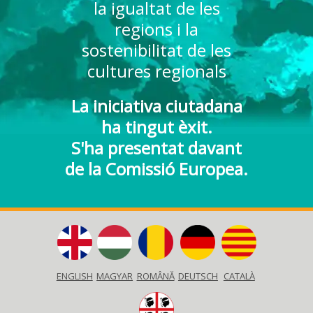
la igualtat de les
regions i la
sostenibilitat de les
cultures regionals
La iniciativa ciutadana
ha tingut èxit.
S'ha presentat davant
de la Comissió Europea.
ENGLISH
MAGYAR
ROMÂNĂ
DEUTSCH
CATALÀ