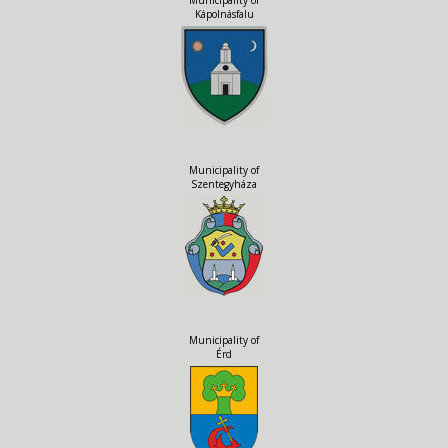
Kápolnásfalu
Municipality of
Szentegyháza
Municipality of
Érd