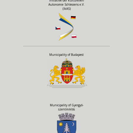
Initiative der kulturellen
Autonomie Schlesiens e.V.
(IkAS)
Municipality of Budapest
Municipality of Gyergyó-
szentmiklós