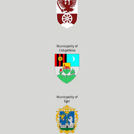
Municipality of
Csíkpálfalva
Municipality of
Eger