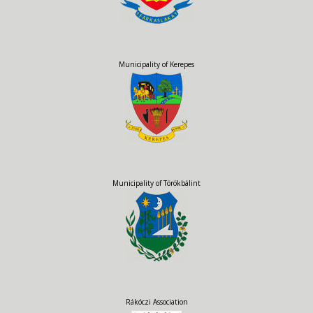
Municipality of Kerepes
Municipality of Törökbálint
Rákóczi Association