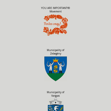
YOU ARE IMPORTANT!©
Movement
Municipality of
Zebegény
Municipality of
Vargyas