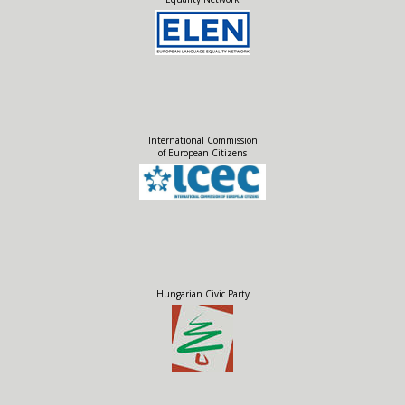
International Commission
of European Citizens
Hungarian Civic Party