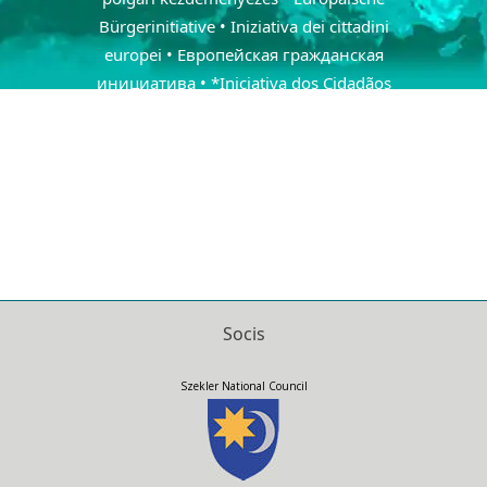
Bürgerinitiative • Iniziativa dei cittadini
europei • Европейская гражданская
инициатива • *Iniciativa dos Cidadãos
Europeus • Iniciativa Ciudadana Europea •
Iniţiativa cetăţenească europeană •
Europeiska medborgarinitiativet •
Európska občianska iniciatíva • Evropska
državljanska pobuda • Avrupa Vatandaş
Girişimi • Menter Dinasyddion
Ewropeaidd •
Socis
Szekler National Council