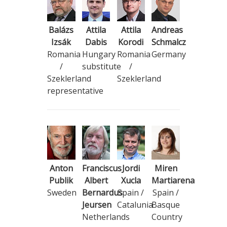
Balázs
Attila
Attila
Andreas
Izsák
Dabis
Korodi
Schmalcz
Romania
Hungary
Romania
Germany
/
substitute
/
Szeklerland
Szeklerland
representative
Anton
Franciscus
Jordi
Miren
Publik
Albert
Xucla
Martiarena
Sweden
Bernardus
Spain /
Spain /
Jeursen
Catalunia
Basque
Netherlands
Country