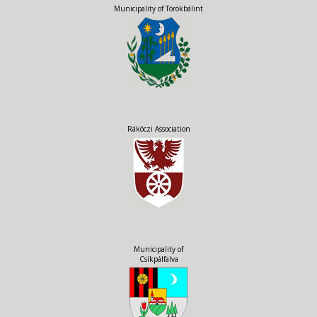
Municipality of Törökbálint
Rákóczi Association
Municipality of
Csíkpálfalva