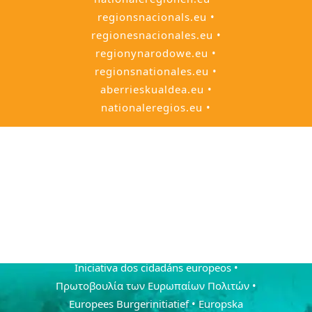
regionsnacionals.eu •
regionesnacionales.eu •
regionynarodowe.eu •
regionsnationales.eu •
aberrieskualdea.eu •
nationaleregios.eu •
• European Citizens' Initiative • Europako
Hiritarren Ekimena • Европейска
гражданска инициатива • Evropská
občanská iniciativa • De europæiske
borgerinitiativ • Euroopa kodanikualgatus
• Eurooppalainen kansalaisaloite •
L'initiative citoyenne européenne •
Iniciativa dos cidadáns europeos •
Πρωτοβουλία των Ευρωπαίων Πολιτών •
Europees Burgerinitiatief • Europska