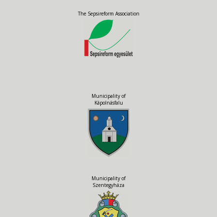
The Sepsireform Association
Municipality of
Kápolnásfalu
Municipality of
Szentegyháza