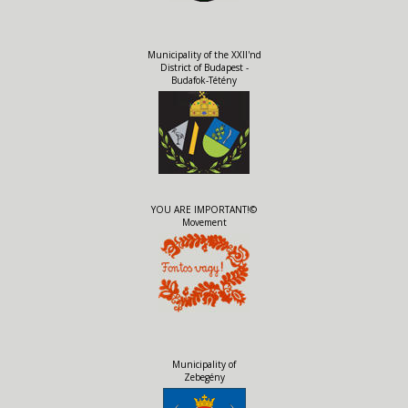
Municipality of the XXII'nd
District of Budapest -
Budafok-Tétény
YOU ARE IMPORTANT!©
Movement
Municipality of
Zebegény