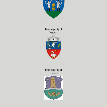
Municipality of
Vargyas
Municipality of
Devecser