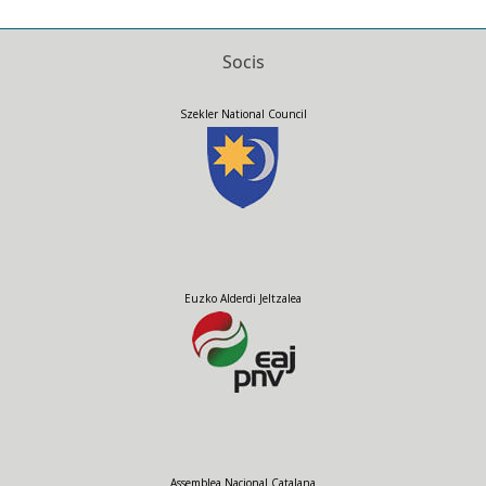
Ewropeaidd •
Socis
Szekler National Council
Euzko Alderdi Jeltzalea
Assemblea Nacional Catalana