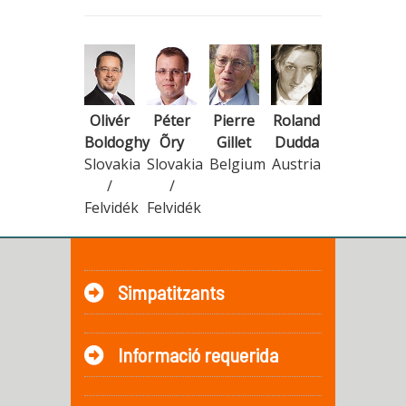
Olivér
Péter
Pierre
Roland
Boldoghy
Õry
Gillet
Dudda
Slovakia
Slovakia
Belgium
Austria
/
/
Felvidék
Felvidék
Simpatitzants
Informació requerida