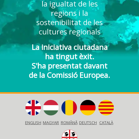
la igualtat de les
regions i la
sostenibilitat de les
cultures regionals
La iniciativa ciutadana
ha tingut èxit.
S'ha presentat davant
de la Comissió Europea.
ENGLISH
MAGYAR
ROMÂNĂ
DEUTSCH
CATALÀ