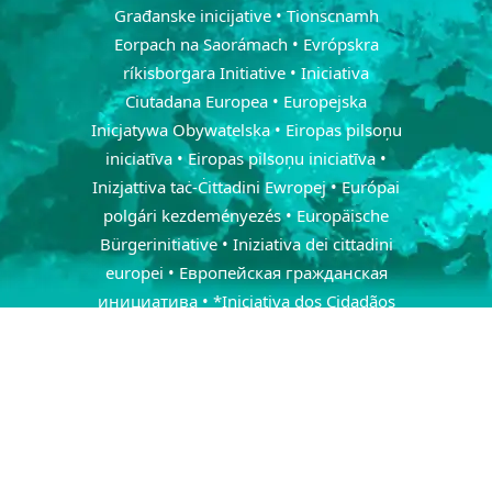
Građanske inicijative • Tionscnamh
Eorpach na Saorámach • Evrópskra
ríkisborgara Initiative • Iniciativa
Ciutadana Europea • Europejska
Inicjatywa Obywatelska • Eiropas pilsoņu
iniciatīva • Eiropas pilsoņu iniciatīva •
Inizjattiva taċ-Ċittadini Ewropej • Európai
polgári kezdeményezés • Europäische
Bürgerinitiative • Iniziativa dei cittadini
europei • Европейская гражданская
инициатива • *Iniciativa dos Cidadãos
Europeus • Iniciativa Ciudadana Europea •
Iniţiativa cetăţenească europeană •
Europeiska medborgarinitiativet •
Európska občianska iniciatíva • Evropska
državljanska pobuda • Avrupa Vatandaş
Girişimi • Menter Dinasyddion