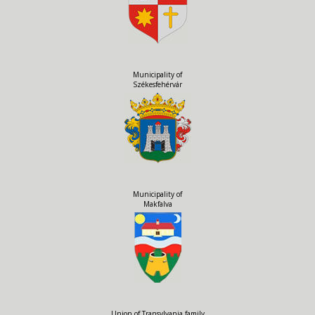
Municipality of
Székesfehérvár
Municipality of
Makfalva
Union of Transylvania family