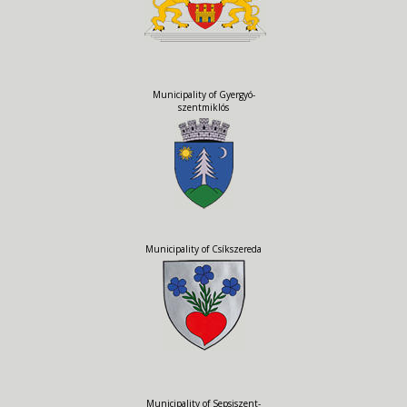
Municipality of Gyergyó-
szentmiklós
Municipality of Csíkszereda
Municipality of Sepsiszent-