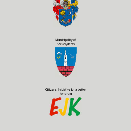
Municipality of
Székelyderzs
Citizens' Initiative for a better
Komárom