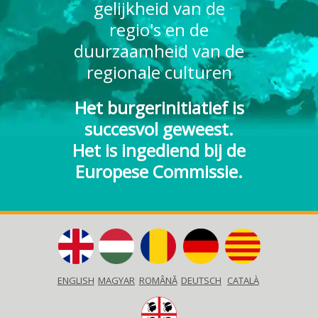
gelijkheid van de
regio's en de
duurzaamheid van de
regionale culturen
Het burgerinitiatief is
succesvol geweest.
Het is ingediend bij de
Europese Commissie.
ENGLISH
MAGYAR
ROMÂNĂ
DEUTSCH
CATALÀ