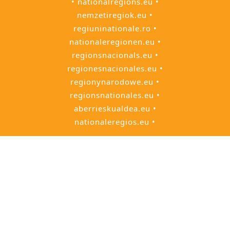
• nationalregions.eu •
nemzetiregiok.eu •
regiuninationale.ro •
nationaleregionen.eu •
regionsnacionals.eu •
regionesnacionales.eu •
regionynarodowe.eu •
regionsnationales.eu •
aberrieskualdea.eu •
nationaleregios.eu •
• European Citizens' Initiative • Europako
Hiritarren Ekimena • Европейска
гражданска инициатива • Evropská
občanská iniciativa • De europæiske
borgerinitiativ • Euroopa kodanikualgatus
• Eurooppalainen kansalaisaloite •
L'initiative citoyenne européenne •