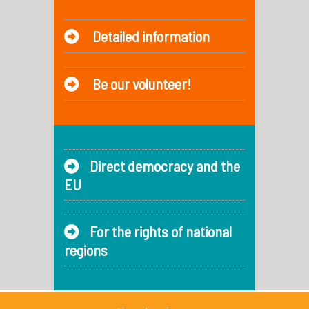
Detailed information
Be our volunteer!
Direct democracy and the
EU
For the rights of national
regions