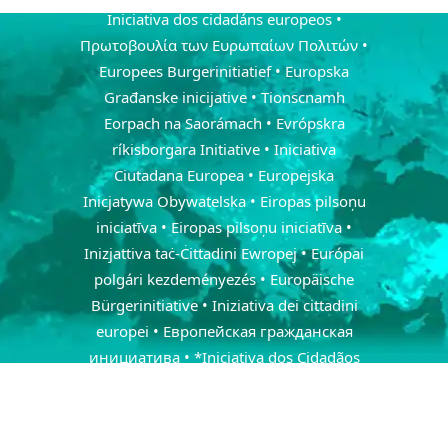
Iniciativa dos cidadáns europeos •
Πρωτοβουλία των Ευρωπαίων Πολιτών •
Europees Burgerinitiatief • Europska
Građanske inicijative • Tionscnamh
Eorpach na Saorámach • Evrópskra
ríkisborgara Initiative • Iniciativa
Ciutadana Europea • Europejska
Inicjatywa Obywatelska • Eiropas pilsoņu
iniciatīva • Eiropas pilsoņu iniciatīva •
Inizjattiva taċ-Ċittadini Ewropej • Európai
polgári kezdeményezés • Europäische
Bürgerinitiative • Iniziativa dei cittadini
europei • Европейская гражданская
инициатива • *Iniciativa dos Cidadãos
Europeus • Iniciativa Ciudadana Europea •
Iniţiativa cetăţenească europeană •
Europeiska medborgarinitiativet •