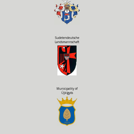
Sudetendeutsche
Landsmannschaft
Municipality of
Újkígyós