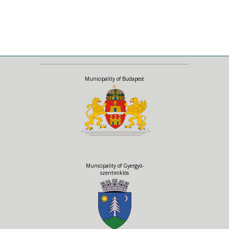
Európska občianska iniciatíva • Evropska
državljanska pobuda • Avrupa Vatandaş
Girişimi • Menter Dinasyddion
Ewropeaidd •
Municipality of Budapest
Municipality of Gyergyó-
szentmiklós